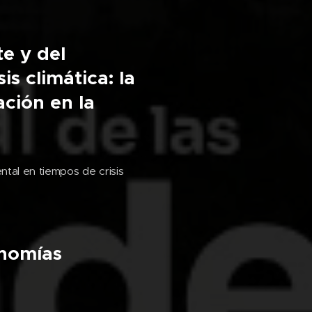
e y del
is climática: la
ación en la
tal en tiempos de crisis
onomías