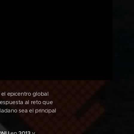
n el epicentro global
espuesta al reto que
udadano sea el principal
ONU
2013
en
y