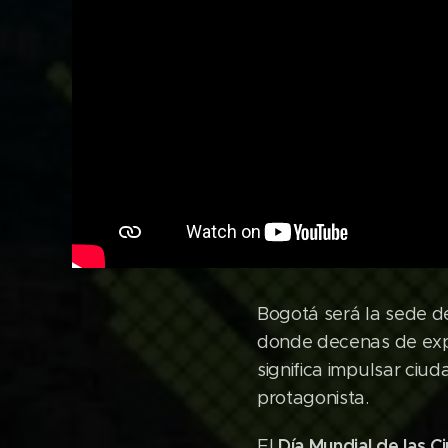
Bogotá será la sede d
donde decenas de expe
significa impulsar ciud
protagonista.
Día Mundial de las C
El