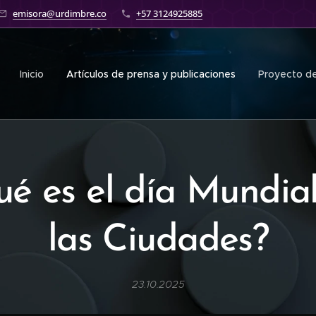
emisora@urdimbre.co
+57 3124925885
Inicio
Artículos de prensa y publicaciones
Proyecto de
é es el día Mundia
las Ciudades?
23.10.2025