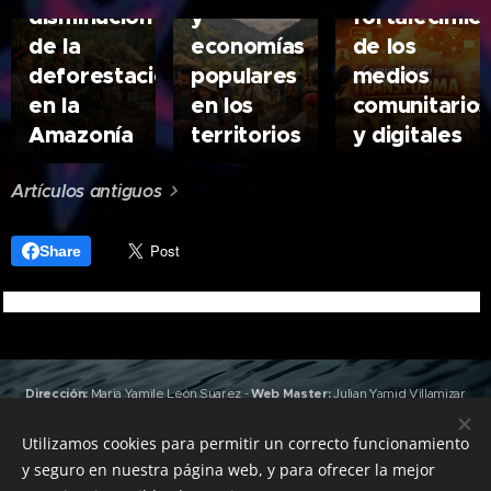
disminución
y
fortalecimie
de la
economías
de los
deforestación
populares
medios
en la
en los
comunitarios
Amazonía
territorios
y digitales
Artículos antiguos
Share
Dirección:
Maria Yamile León Suarez
-
Web Master:
Julian Yamid Villamizar
León
(Jan) -
Edición y Producción:
Valeria Gonzalez
,
Joshua Villamizar
León
(RapKhemia)
Utilizamos cookies para permitir un correcto funcionamiento
Grabación y Masterización:
Emisora Urdimbre
&
Sky Heaven
y seguro en nuestra página web, y para ofrecer la mejor
Records
-
Pauta con nosotros: +57 312 4925885 -
Todos los derechos