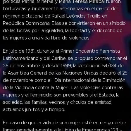
políticas Patria, Minerva y María Teresa Mirabal fueron
torturadas y brutalmente asesinadas en el marco del
régimen dictatorial de Rafael Leónidas Trujillo en
República Dominicana. Ellas se convirtieron en un símbolo
de las luchas por la igualdad, la libertad y el derecho de
las mujeres a una vida libre de violencias.
En julio de 1981, durante el Primer Encuentro Feminista
Latinoamericano y del Caribe, se propuso conmemorar el
25 de noviembre, y desde 1999, la Resolución 54/134 de
la Asamblea General de las Naciones Unidas declaró el 25
de noviembre como el "Día Internacional de la Eliminación
de la Violencia contra la Mujer". Las violencias contra las
mujeres y el feminicidio son prevenibles si el Estado, la
sociedad, las familias, vecinos y círculos de amistad
actuamos jun-tos y a tiempo.
En caso de que la vida de una mujer esté en riesgo debe
llamar inmediata-mente a la Línea de Emergencias 123. -