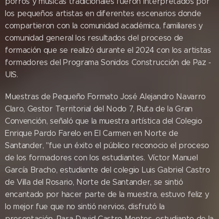
porros y músicas tradicionales fueron interpretados por
los pequeños artistas en diferentes escenarios donde
compartieron con la comunidad académica, familiares y
comunidad general los resultados del proceso de
formación que se realizó durante el 2024 con los artistas
formadores del Programa Sonidos Construcción de Paz -
UIS.
Muestras de Pequeño Formato José Alejandro Navarro
Claro, Gestor Territorial del Nodo 7, Ruta de la Gran
Convención, señaló que la muestra artística del Colegio
Enrique Pardo Farelo en El Carmen en Norte de
Santander, "fue un éxito el público reconocio el proceso
de los formadores con los estudiantes. Víctor Manuel
García Bracho, estudiante del colegio Luis Gabriel Castro
de Villa del Rosario, Norte de Santander, se sintió
encantado por hacer parte de la muestra, estuvo feliz y
lo mejor fue que no sintió nervios, disfrutó la
presentación. Para David Castro Montes, estudiante de la