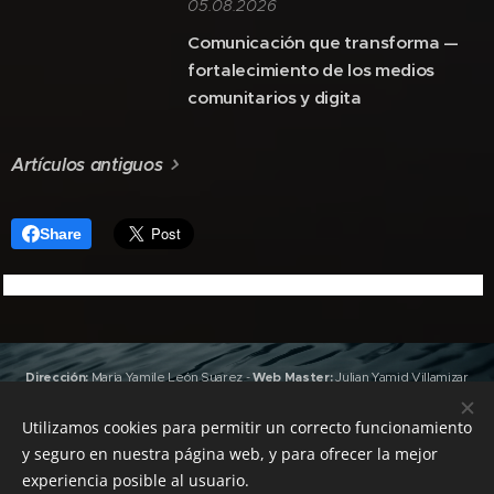
05.08.2026
Comunicación que transforma —
fortalecimiento de los medios
comunitarios y digita
Artículos antiguos
Share
Dirección:
Maria Yamile León Suarez
-
Web Master:
Julian Yamid Villamizar
León
(Jan) -
Edición y Producción:
Valeria Gonzalez
,
Joshua Villamizar
León
(RapKhemia)
Utilizamos cookies para permitir un correcto funcionamiento
Grabación y Masterización:
Emisora Urdimbre
&
Sky Heaven
y seguro en nuestra página web, y para ofrecer la mejor
Records
-
Pauta con nosotros: +57 312 4925885 -
Todos los derechos
experiencia posible al usuario.
reservados Emisora Urdimbre