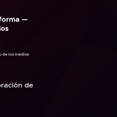
sforma —
ios
 de los medios
oración de