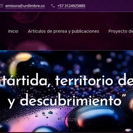
emisora@urdimbre.co
+57 3124925885
Inicio
Artículos de prensa y publicaciones
Proyecto de
ntártida, territorio d
y descubrimiento”
15.11.2025