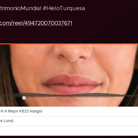
atrimonioMundial #HieloTurquesa
.com/reel/494720070037671