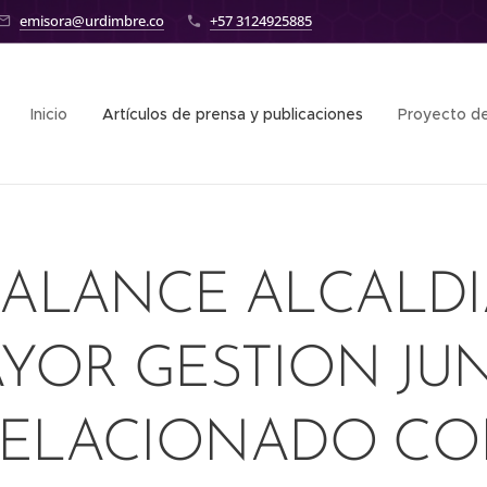
emisora@urdimbre.co
+57 3124925885
Inicio
Artículos de prensa y publicaciones
Proyecto de
BALANCE ALCALDI
YOR GESTION JUN
ELACIONADO C