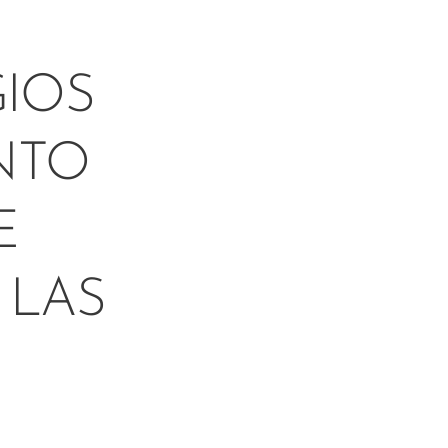
GIOS
NTO
E
 LAS