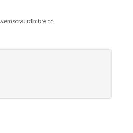
w.emisoraurdimbre.co,