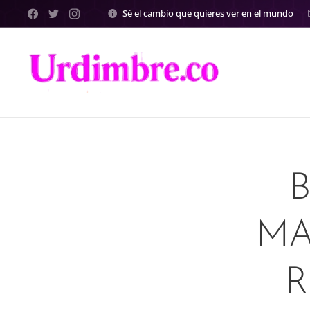
Sé el cambio que quieres ver en el mundo
MA
R