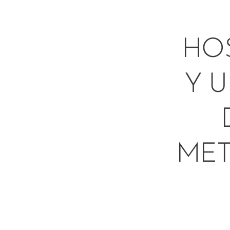
HOS
Y 
MET