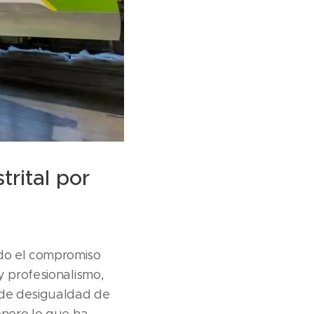
trital por
do el compromiso
y profesionalismo,
 de desigualdad de
énero lo que ha