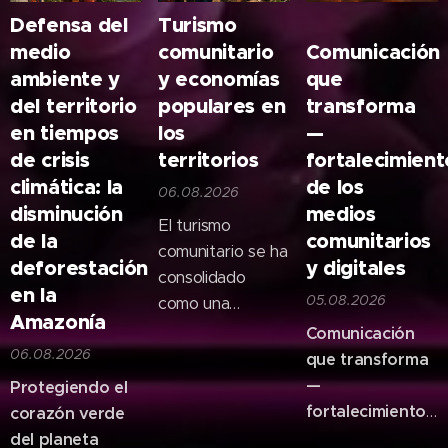
Defensa del
Turismo
🎙️
medio
comunitario
Comunicación
ambiente y
y economías
que
del territorio
populares en
transforma
en tiempos
los
—
de crisis
territorios
fortalecimient
climática: la
de los
06.08.2026
disminución
medios
El turismo
de la
comunitarios
comunitario se ha
deforestación
y digitales
consolidado
en la
05.08.2026
como una
Amazonía
alternativa que
Comunicación
06.08.2026
fortalece la
que transforma
identidad cultural
—
Protegiendo el
y la economía
fortalecimiento
corazón verde
local. No se trata
de los medios
del planeta