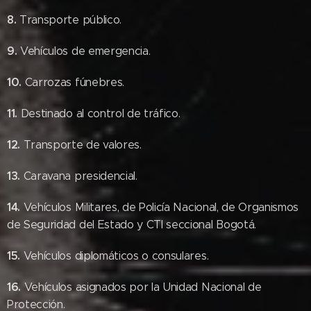
8.
Transporte público.
9.
Vehículos de emergencia.
10.
Carrozas fúnebres.
11.
Destinado al control de tráfico.
12.
Transporte de valores.
13.
Caravana presidencial.
14.
Vehículos Militares, de Policía Nacional, de Organismos
de Seguridad del Estado y CTI seccional Bogotá.
15.
Vehículos diplomáticos o consulares.
16.
Vehículos asignados por la Unidad Nacional de
Protección.