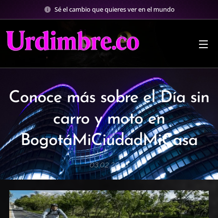
Sé el cambio que quieres ver en el mundo
Conoce más sobre el Día sin
carro y moto en
BogotáMiCiudadMiCasa
03.02.2025