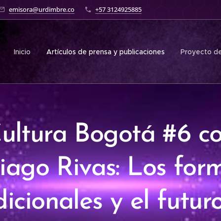
emisora@urdimbre.co
+57 3124925885
Inicio
Artículos de prensa y publicaciones
Proyecto de
ultura Bogotá #6 c
iago Rivas: Los for
dicionales y el futur