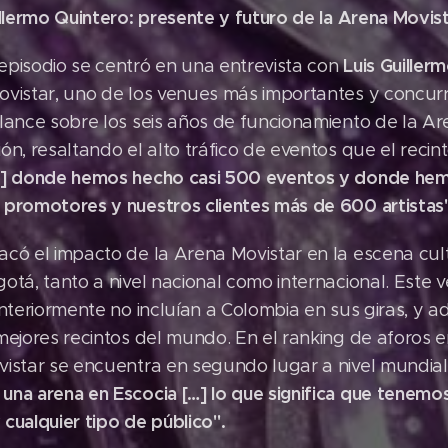
illermo Quintero: presente y futuro de la Arena Movis
Luis Guiller
episodio se centró en una entrevista con
ovistar, uno de los venues más importantes y concur
lance sobre los seis años de funcionamiento de la Ar
ón, resaltando el alto tráfico de eventos que el recin
…] donde hemos hecho casi 500 eventos y donde hem
 promotores y nuestros clientes más de 600 artistas"
có el impacto de la Arena Movistar en la escena cul
otá, tanto a nivel nacional como internacional. Este
anteriormente no incluían a Colombia en sus giras, y 
mejores recintos del mundo. En el ranking de aforos 
vistar se encuentra en segundo lugar a nivel mundial
na arena en Escocia […] lo que significa que tenemo
y cualquier tipo de público".