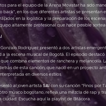
tos para el equipo de la Arena Movistar ha sido mane
o back", en los que diferentes artistas se presentan e
ápidos en la logística y la preparación de los escena
quipo altamente profesional que hace posible sortear
I
, Gonzalo Rodríguez presentó a dos artistas emergen
d a la escena musical de Bogotá. El episodio destacó
z", que combina elementos de ranchera y melancolía.
a detrás de esta canción, que nació en un proyecto ant
nterpretada en diversos estilos.
SAI
entó al joven artista
con su canción "Finos por Ta
otro músico bogotano, refleja una mezcla de rap y t
a ciudad. Escucha aquí la playlist de Bitácora.