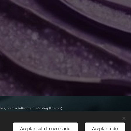
alez
,
Joshua Villamizar León
(RapKhemia)
s los derechos reservados Emisora
Aceptar solo lo necesario
Aceptar todo