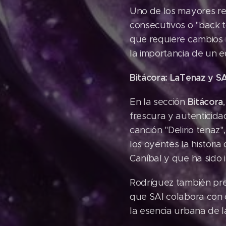
Uno de los mayores re
consecutivos o "back t
que requiere cambios r
la importancia de un e
Bitácora: LaTenaz y SA
Bitácora
En la sección
frescura y autenticida
canción "Delirio tena
los oyentes la histori
Caníbal y que ha sido i
Rodríguez también pres
que SAI colabora con 
la esencia urbana de l