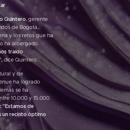
tar
mo Quintero
, gerente
ridos de Bogotá.
ena y los retos que ha
to ha albergado.
os traído
,
dice Quintero.
tural y de
 venue ha logrado
además se ha
entre 10.000 y 15.000
: "Estamos de
s un recinto óptimo