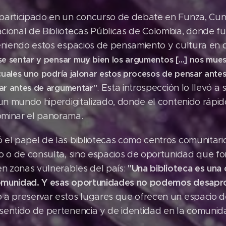
participado en un concurso de debate en Funza, Cun
ional de Bibliotecas Públicas de Colombia, donde fue
eniendo estos espacios de pensamiento y cultura en di
e sentar y pensar muy bien los argumentos […] nos muest
 cuales uno podría jalonar estos procesos de pensar antes
. Esta introspección lo llevó a
sar antes de argumentar"
 un mundo hiperdigitalizado, donde el contenido rápid
ominar el panorama.
el papel de las bibliotecas como centros comunitario
o o de consulta, sino espacios de oportunidad que for
"Una biblioteca es una
en zonas vulnerables del país:
omunidad. Y esas oportunidades no podemos desapro
 a preservar estos lugares que ofrecen un espacio d
sentido de pertenencia y de identidad en la comunid