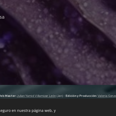
sa
eb Master:
Julian Yamid Villamizar León
(Jan) -
Edición y Producción:
Valeria Gonz
 Urdimbre
&
Sky Heaven Records
-
Pauta con nosotros: +57 312 4925885 -
Todo
Urdimbre
 seguro en nuestra página web, y