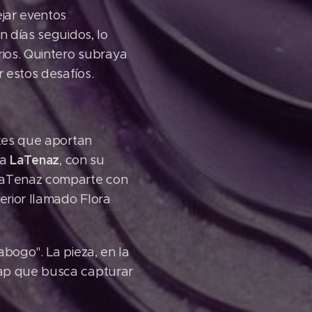
jar eventos
n días seguidos, lo
rios. Quintero subraya
 estos desafíos.
tes que aportan
LaTenaz
 a
, con su
 LaTenaz comparte con
erior llamado Flora
bogo". La pieza, en la
rap que busca capturar