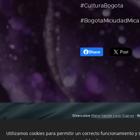
#CulturaBogota
#BogotaMiciudadMica
Share
Dirección:
Maria Yamile León Suarez
-
W
Grabación y Masterización:
Emisora
Utilizamos cookies para permitir un correcto funcionamiento y