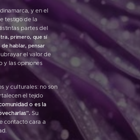
dinamarca, y en el
 testigo de la
stintas partes del
ra, primero, que sí
 de hablar, pensar
 subrayar el valor de
o y las opiniones
s y culturales: no son
talecen el tejido
 comunidad o es la
vecharlas".
Su
e contacto cara a
ad.