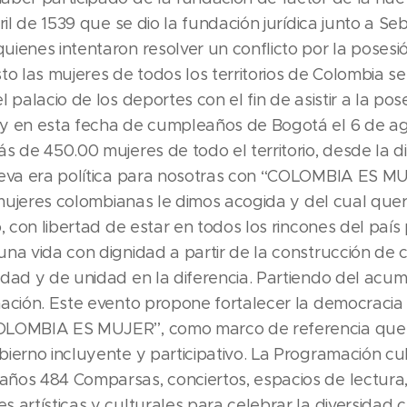
ril de 1539 que se dio la fundación jurídica junto a Se
ienes intentaron resolver un conflicto por la posesión
to las mujeres de todos los territorios de Colombia 
 palacio de los deportes con el fin de asistir a la po
y en esta fecha de cumpleaños de Bogotá el 6 de ag
s de 450.00 mujeres de todo el territorio, desde la d
ueva era política para nosotras con “COLOMBIA ES 
s mujeres colombianas le dimos acogida y del cual qu
, con libertad de estar en todos los rincones del país pa
na vida con dignidad a partir de la construcción de 
idad y de unidad en la diferencia. Partiendo del ac
ación. Este evento propone fortalecer la democracia d
OLOMBIA ES MUJER”, como marco de referencia que 
ierno incluyente y participativo. La Programación cul
ños 484 Comparsas, conciertos, espacios de lectura
 artísticas y culturales para celebrar la diversidad c