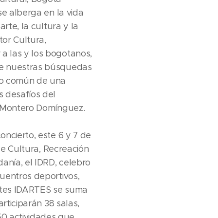
se alberga en la vida
rte, la cultura y la
tor Cultura,
a las y los bogotanos,
de nuestras búsquedas
cto común de una
s desafíos del
s Montero Domínguez.
ncierto, este 6 y 7 de
de Cultura, Recreación
anía, el IDRD, celebro
uentros deportivos,
 Artes IDARTES se suma
rticiparán 38 salas,
0 actividades que