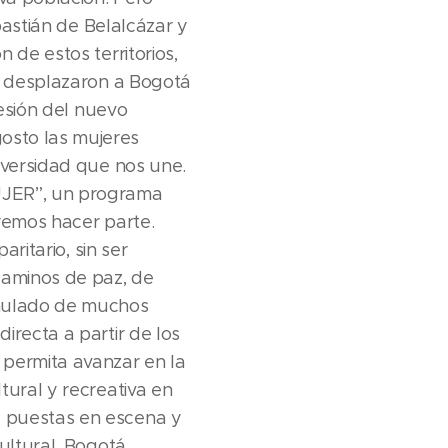
bastián de Belalcázar y
 de estos territorios,
se desplazaron a Bogotá
sesión del nuevo
osto las mujeres
iversidad que nos une.
MUJER”, un programa
eremos hacer parte.
ritario, sin ser
caminos de paz, de
umulado de muchos
irecta a partir de los
permita avanzar en la
tural y recreativa en
, puestas en escena y
ultural, Bogotá