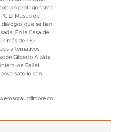
to cobran protagonismo.
 IDPC El Museo de
s diálogos que se han
sada, En la Casa de
 sus más de 130
ios alternativos.
ción Gilberto Alzáte
ntero, de Ballet
conversatorio con
w.emisoraurdimbre.co