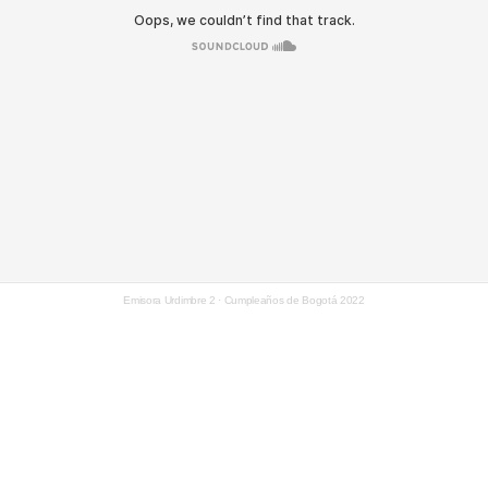
Emisora Urdimbre 2
·
Cumpleaños de Bogotá 2022