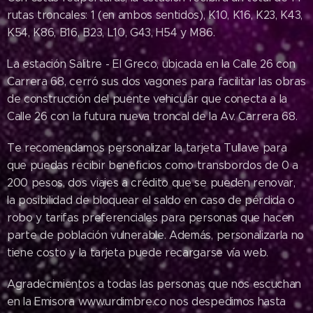
rutas troncales: 1 (en ambos sentidos), K10, K16, K23, K43,
K54, K86, B16, B23, L10, G43, H54 y M86.
La estación Salitre - El Greco, ubicada en la Calle 26 con
Carrera 68, cerró sus dos vagones para facilitar las obras
de construcción del puente vehicular que conecta a la
Calle 26 con la futura nueva troncal de la Av. Carrera 68.
Te recomendamos personalizar la tarjeta Tullave para
01.08.2026
que puedas recibir beneficios como transbordos de 0 a
El Instituto
200 pesos, dos viajes a crédito que se pueden renovar,
para la
la posibilidad de bloquear el saldo en caso de pérdida o
Economía
robo y tarifas preferenciales para personas que hacen
Social
parte de población vulnerable. Además, personalizarla no
(IPES) es
tiene costo y la tarjeta puede recargarse vía web.
una
entidad
Agradecimientos a todas las personas que nos escuchan
pública de
en la Emisora www.urdimbre.co nos despedimos hasta