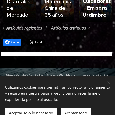
Cuidadoras
Distritales
Matemática
Emisora
–
de
China de
Urdimbre
Mercado
35 años
Artículos recientes
Artículos antiguos
Share
Dirección:
Maria Yamile León Suarez
-
Web Master:
Julian Yamid Villamizar
León
(Jan) -
Edición y Producción:
Valeria Gonzalez
,
Joshua Villamizar
León
(RapKhemia)
Utilizamos cookies para permitir un correcto funcionamiento
Grabación y Masterización:
Emisora Urdimbre
&
Sky Heaven
y seguro en nuestra página web, y para ofrecer la mejor
Records
-
Pauta con nosotros: +57 312 4925885 -
Todos los derechos
experiencia posible al usuario.
reservados Emisora Urdimbre
Aceptar solo lo necesario
Aceptar todo