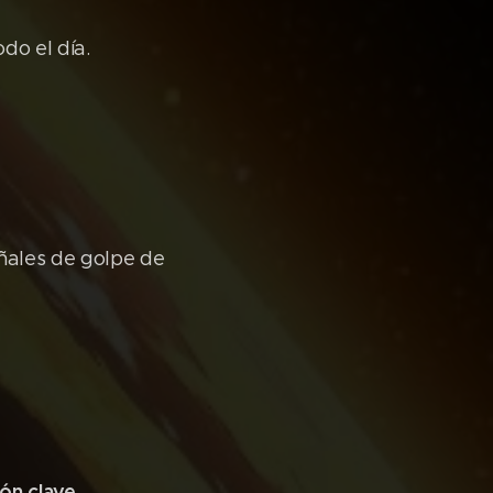
do el día.
eñales de golpe de
ón clave