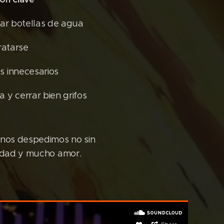
las de agua
arse
esarios
bien grifos
nos despedimos no sin
lidad y mucho amor.