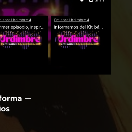
.
sforma —
ios