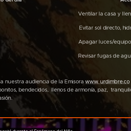
tilar la casa y llenar botel
vitar sol directo, hidrat
gar luces/equipos innec
ar fugas de agua y cerrar 
a nuestra audiencia de la Emisora
www. urdimbre.co
onitos, bendecidos, llenos de armonía, paz, tranqui
sión.