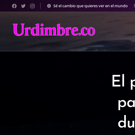
Sé el cambio que quieres ver en el mundo
El 
pa
du