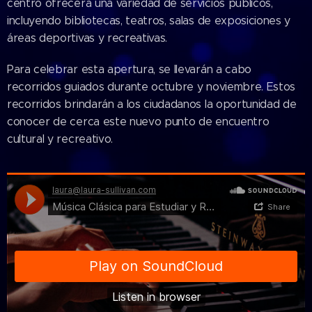
centro ofrecerá una variedad de servicios públicos,
incluyendo bibliotecas, teatros, salas de exposiciones y
áreas deportivas y recreativas.
Para celebrar esta apertura, se llevarán a cabo
recorridos guiados durante octubre y noviembre. Estos
recorridos brindarán a los ciudadanos la oportunidad de
conocer de cerca este nuevo punto de encuentro
cultural y recreativo.
02.08.2026
IPES
fortalece
su
Programa
de
Transparenci
05.08.2026
y Ética