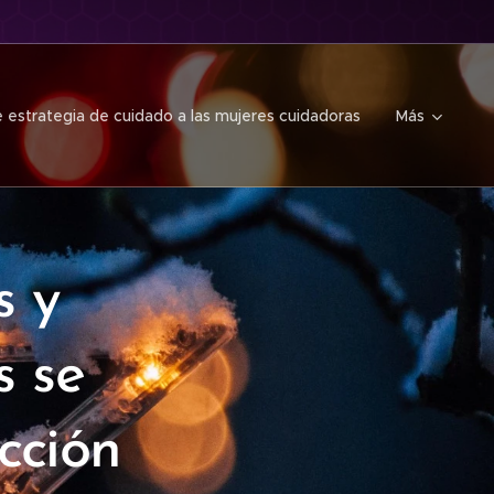
 estrategia de cuidado a las mujeres cuidadoras
Más
s y
s se
cción