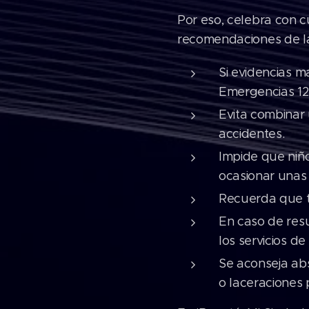
Por eso, celebra con c
recomendaciones de la 
Si evidencias m
Emergencias 12
Evita combinar 
accidentes.
Impide que niñ
ocasionar unas 
Recuerda que t
En caso de resu
los servicios d
Se aconseja ab
o laceraciones 