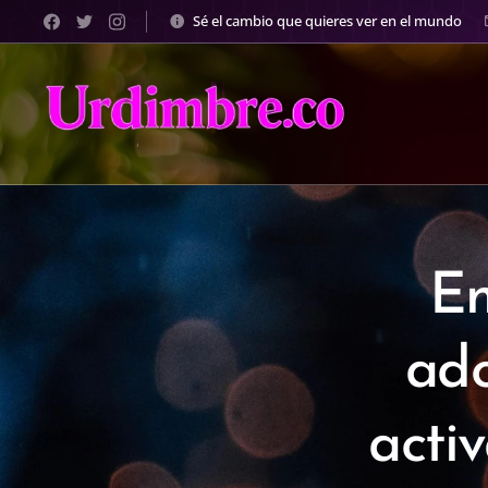
Sé el cambio que quieres ver en el mundo
En
ado
acti