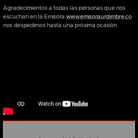
Agradecimientos a todas las personas que nos
escuchan en la Emisora
www.emisoraurdimbre.co
nos despedimos hasta una próxima ocasión
01.08.2026
El Instituto
para la
Economía
Social
(IPES) es
02.08.2026
01.07.2026
una
IPES