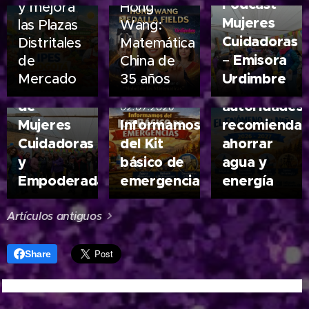
Podcast
y mejora
Hong
de agua y
Mujeres
las Plazas
Wang:
posibles
14.07.2026
Cuidadoras
Distritales
Matemática
Boletín
cortes de
Emisora
–
de
China de
Especial:
energía.
Urdimbre
Mercado
35 años
Encuentro
Las
de
autoridades
02.07.2026
Mujeres
Informamos
recomienda
Cuidadoras
del Kit
ahorrar
y
básico de
agua y
Empoderadas
emergencia
energía
Artículos antiguos
Share