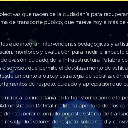
olectivas que nacen de la ciudadanía para recuperar 
stema de transporte público, que mueve hoy a más de 
s que integran intervenciones pedagógicas y artísti
gación, monitoreo y evaluación para medir el impacto 
de evasión, cuidado de la Infraestructura Palabra co
 o servicios que permite el desplazamiento de vehícu
esde un punto a otro. y estrategia de socialización 
portamientos de respeto, cuidado y apropiación que oc
volucrar a la ciudadanía en la transformación de la p
 Administración Distrital realizo la apertura de dos c
vo de recuperar el orgullo por este sistema de transpo
 resaltar los valores de respeto, solidaridad y conviv