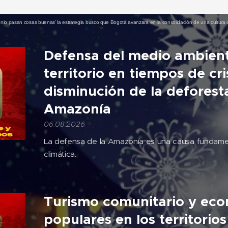
nio pasan cosas buenas’ la estrategia busco que Bogotá avanzara en la consolidación de una cultura d
Defensa del medio ambient
territorio en tiempos de cris
disminución de la deforest
Amazonía
06.08.2026
La defensa de la Amazonía es una causa fundamen
climática.
Turismo comunitario y ec
populares en los territorios