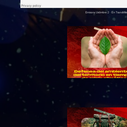
Emisora Urdimbre 2
·
En TransMile