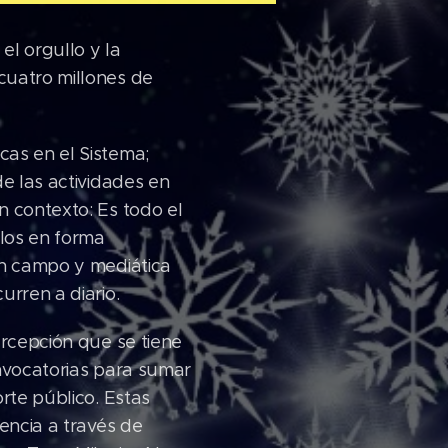
el orgullo y la
cuatro millones de
cas en el Sistema;
de las actividades en
n contexto: Es todo el
los en forma
en campo y mediática
urren a diario.
ercepción que se tiene
onvocatorias para sumar
rte público. Estas
encia a través de