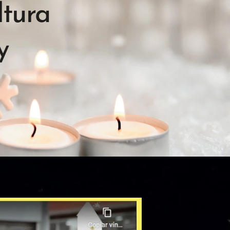
ltura
y