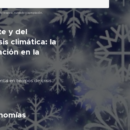
e respeto, cuidado y apropiación.
e y del
is climática: la
ación en la
tal en tiempos de crisis
onomías