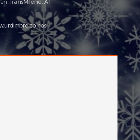
en TransMilenio. Al
.urdimbre.co
nos