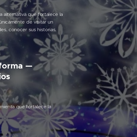
 alternativa que fortalece la
 únicamente de visitar un
des, conocer sus historias,
sforma —
ios
amienta que fortalece la