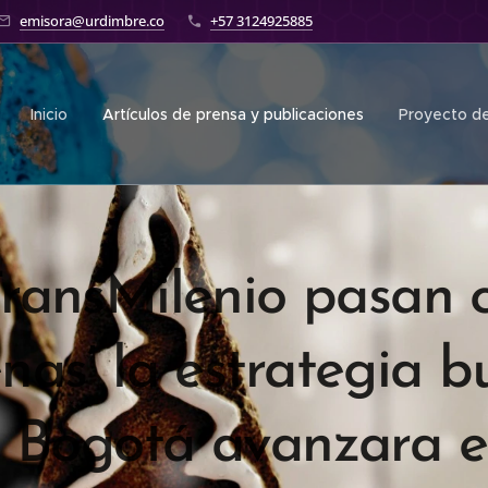
emisora@urdimbre.co
+57 3124925885
Inicio
Artículos de prensa y publicaciones
Proyecto de
ransMilenio pasan 
nas’ la estrategia b
 Bogotá avanzara e