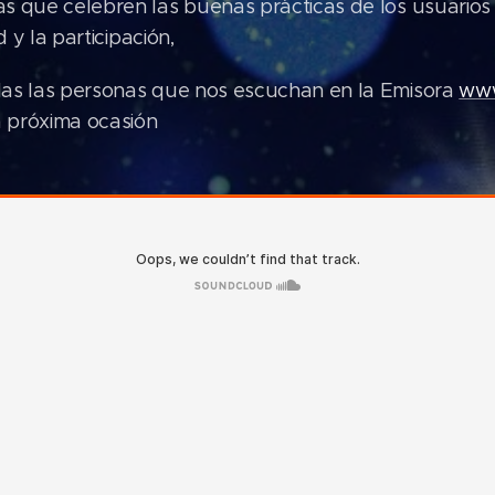
 que celebren las buenas prácticas de los usuarios 
d y la participación,
as las personas que nos escuchan en la Emisora
www
 próxima ocasión