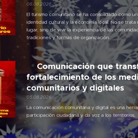
06.08.2026
El turismo comunitario se ha consolidado como una
identidad cultural y la economía local. No se trata
lugar, sino de vivir la experiencia de las comunida
tradiciones y formas de organización.
🎙️Comunicación que tran
fortalecimiento de los med
comunitarios y digitales
05.08.2026
La comunicación comunitaria y digital es una herr
participación ciudadana y da voz a los territorios.