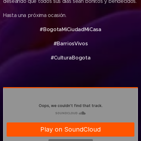
deseando que todos sus días sean bonitos y bendecidos.
Hasta una próxima ocasión.
#BogotaMiCiudadMiCasa
#BarriosVivos
#CulturaBogota