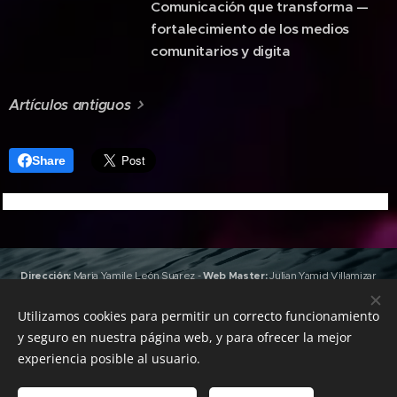
Comunicación que transforma —
fortalecimiento de los medios
comunitarios y digita
Artículos antiguos
Share
Dirección:
Maria Yamile León Suarez
-
Web Master:
Julian Yamid Villamizar
León
(Jan) -
Edición y Producción:
Valeria Gonzalez
,
Joshua Villamizar
León
(RapKhemia)
Utilizamos cookies para permitir un correcto funcionamiento
Grabación y Masterización:
Emisora Urdimbre
&
Sky Heaven
y seguro en nuestra página web, y para ofrecer la mejor
Records
-
Pauta con nosotros: +57 312 4925885 -
Todos los derechos
experiencia posible al usuario.
reservados Emisora Urdimbre