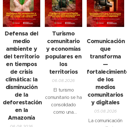
Defensa del
Turismo
🎙️
medio
comunitario
Comunicación
ambiente y
y economías
que
del territorio
populares en
transforma
en tiempos
los
—
de crisis
territorios
fortalecimient
climática: la
de los
06.08.2026
disminución
medios
El turismo
de la
comunitarios
comunitario se ha
deforestación
y digitales
consolidado
en la
05.08.2026
como una
Amazonía
alternativa que
La comunicación
06.08.2026
fortalece la