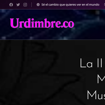
Sé el cambio que quieres ver en el mundo
La I
M
Mus