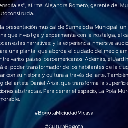
sensoriales”, afirma Alejandra Romero, gerente del M
utoconstruida.
la presentación musical de Surmelodía Municipal, un 
na que investiga y experimenta con la nostalgia, el c
an estas narrativas; y la experiencia inmersiva audi
 para una planta, que aborda el cuidado del medio am
ntre varios países iberoamericanos. Además, el Jardí
á el poder transformador de los habitantes de la ciuda
 con su historia y cultura a través del arte. Tambié
 del artista Daniel Ariza, que transforma la superfici
ciones abstractas. Para cerrar el espacio, La Rola M
morable.
#BogotaMiciudadMicasa
#CulturaBogota