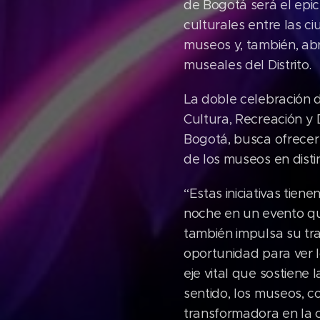
de Bogotá será el epi
culturales entre las c
museos y, también, ab
museales del Distrito.
La doble celebración 
Cultura, Recreación y D
Bogotá, busca ofrecer
de los museos en disti
“Estas iniciativas tien
noche en un evento que
también impulsa su tra
oportunidad para ver l
eje vital que sostiene 
sentido, los museos, 
transformadora en la c