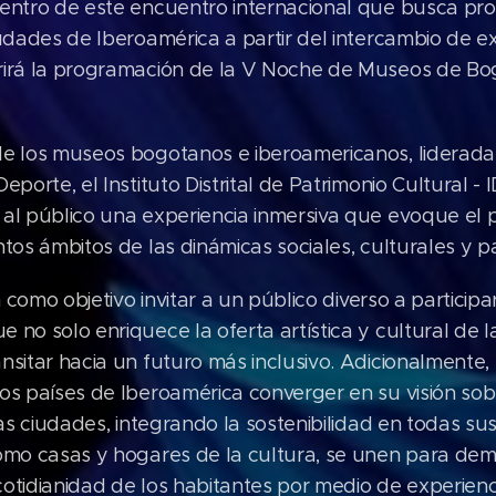
centro de este encuentro internacional que busca pro
iudades de Iberoamérica a partir del intercambio de e
rirá la programación de la V Noche de Museos de Bog
de los museos bogotanos e iberoamericanos, liderada 
eporte, el Instituto Distrital de Patrimonio Cultural 
 al público una experiencia inmersiva que evoque el
ntos ámbitos de las dinámicas sociales, culturales y p
en como objetivo invitar a un público diverso a particip
 no solo enriquece la oferta artística y cultural de l
nsitar hacia un futuro más inclusivo. Adicionalmente,
os países de Iberoamérica converger en su visión so
las ciudades, integrando la sostenibilidad en todas s
como casas y hogares de la cultura, se unen para de
otidianidad de los habitantes por medio de experienci