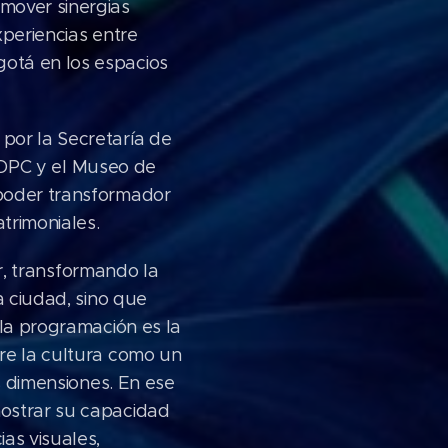
mover sinergias
xperiencias entre
otá en los espacios
por la Secretaría de
- IDPC y el Museo de
 poder transformador
atrimoniales.
ar, transformando la
a ciudad, sino que
 la programación es la
bre la cultura como un
us dimensiones. En ese
mostrar su capacidad
as visuales,