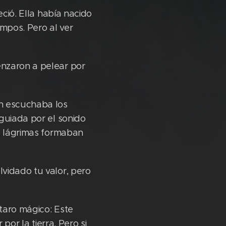
eció. Ella había nacido
empos. Pero al ver
enzaron a pelear por
n escuchaba los
guiada por el sonido
us lágrimas formaban
vidado tu valor, pero
ntaro mágico: Este
por la tierra. Pero si