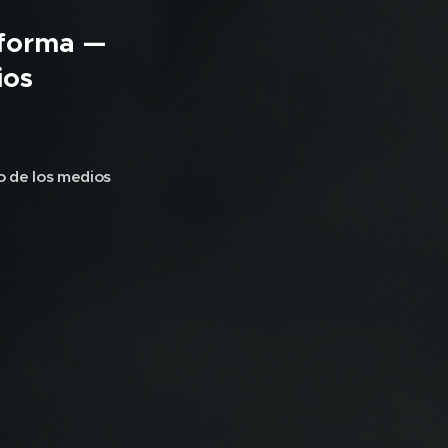
sforma —
ios
 de los medios