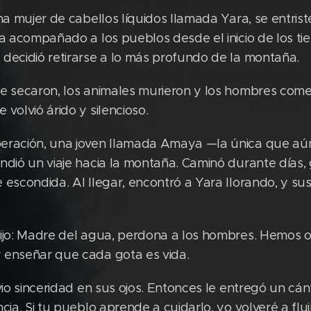
na mujer de cabellos líquidos llamada Yara, se entrist
ía acompañado a los pueblos desde el inicio de los ti
decidió retirarse a lo más profundo de la montaña.
se secaron, los animales murieron y los hombres com
volvió árido y silencioso.
eración, una joven llamada Amaya —la única que aú
ndió un viaje hacia la montaña. Caminó durante días, 
 escondida. Al llegar, encontró a Yara llorando, y s
ijo: Madre del agua, perdona a los hombres. Hemos ol
 enseñar que cada gota es vida.
 vio sinceridad en sus ojos. Entonces le entregó un cá
ia. Si tu pueblo aprende a cuidarlo, yo volveré a fluir 