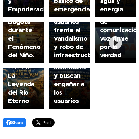
evitar ser
y
básico de
agua y
para tu
proteger
los
víctima
Empoderadas
emergencia
energía
hogar en
a los
medios
de
Bogotá
usuarios
de
personas
durante
frente al
comunicació
que se
el
vandalismo
voz
firme
hacen
Fenómeno
y robo de
por
la
pasar por
del Niño.
infraestructura
verdad
el
acueducto
20.05.2026
La
y buscan
Leyenda
engañar a
del Río
los
Eterno
usuarios
Share