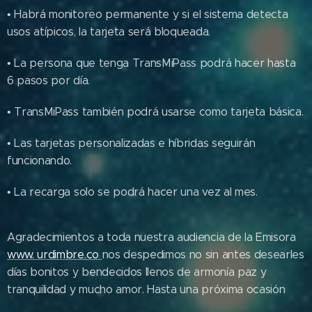
• Habrá monitoreo permanente y si el sistema detecta
usos atípicos, la tarjeta será bloqueada.
• La persona que tenga TransMiPass podrá hacer hasta
6 pasos por día.
• TransMiPass también podrá usarse como tarjeta básica.
• Las tarjetas personalizadas e híbridas seguirán
funcionando.
• La recarga solo se podrá hacer una vez al mes.
Agradecimientos a toda nuestra audiencia de la Emisora
www. urdimbre.co
nos despedimos no sin antes desearles
días bonitos y bendecidos llenos de armonía paz y
tranquilidad y mucho amor. Hasta una próxima ocasión