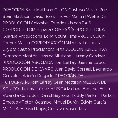
DIRECCIÓN:Sean Mattison GUION:Gustavo Vasco Ruíz,
Sean Mattison, David Rojas, Trevor Martin PAÍSES DE
PRODUCCIÓN:Colombia, Estados Unidos PAÍS
COPRODUCTOR: España COMPAÑÍA PRODUCTORA:
Guagua Productions, Long Count Films PRODUCCIÓN:
Trevor Martin COPRODUCCIÓN:Mil y una historias,
Crypto Castle Productions PRODUCCIÓN EJECUTIVA:
Fernando Montón, Jessica Millstone, Jeremy Gardner
PRODUCCIÓN ASOCIADA:Tom Laffay, Juanma López
PRODUCCIÓN DE CAMPO:Juan David Correal, Leonardo
González, Adolfo Delgado DIRECCIÓN DE
FOTOGRAFÍA:Tom Laffay, Sean Mattison MEZCLA DE
SONIDO: Juanma López MÚSICA:Michael Beharie, Edson
Velandia Corredor, Daniel Bayrona, Teddy Rankin - Parker,
Ernesto «Teto» Ocampo, Miguel Durán, Edwin García
MONTAJE:David Rojas, Gustavo Vasco Ruíz