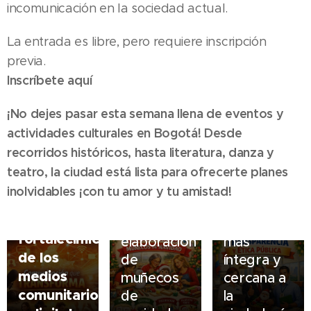
(IPES) es
incomunicación en la sociedad actual.
02.08.2026
01.07.2026
una
IPES
El
entidad
La entrada es libre, pero requiere inscripción
fortalece
Fenómeno
pública de
su
previa.
del Niño
Bogotá
Programa
Inscríbete aquí
en
que crea
de
Colombia
alternativas
¡No dejes pasar esta semana llena de eventos y
Transparenci
para
de
05.08.2026
y Ética
actividades culturales en Bogotá! Desde
2026-
🎙️
generación
Pública
recorridos históricos, hasta literatura, danza y
2027 será
Comunicación
de
para
03.08.2026
teatro, la ciudad está lista para ofrecerte planes
25.05.2026
especialmen
ingresos
que
Ruta de
promover
La
inolvidables ¡con tu amor y tu amistad!
fuerte,
para los
transforma
formación
una
Empresa
vendedores
con
—
en
gestión
de
informales
riesgos
fortalecimiento
elaboración
más
Acueducto
en el
de
de los
de
íntegra y
y
espacio
sequías,
medios
muñecos
cercana a
Alcantarillado
público.
incendios
comunitarios
de
la
de
14.07.2026
También