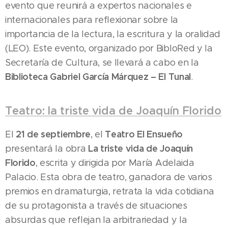
evento que reunirá a expertos nacionales e
internacionales para reflexionar sobre la
importancia de la lectura, la escritura y la oralidad
(LEO). Este evento, organizado por BibloRed y la
Secretaría de Cultura, se llevará a cabo en la
Biblioteca Gabriel García Márquez – El Tunal
.
Teatro: la triste vida de Joaquín Florido
21 de septiembre
Teatro El Ensueño
El
, el
La triste vida de Joaquín
presentará la obra
Florido
, escrita y dirigida por María Adelaida
01.08.2026
El Instituto
Palacio. Esta obra de teatro, ganadora de varios
para la
premios en dramaturgia, retrata la vida cotidiana
Economía
de su protagonista a través de situaciones
Social
absurdas que reflejan la arbitrariedad y la