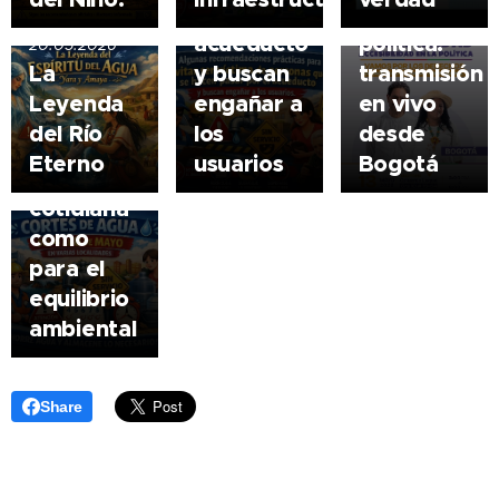
el
en
la
consecuencias
acueducto
política:
20.05.2026
serían
La
y buscan
transmisión
serias
Leyenda
engañar a
en
vivo
tanto
del Río
los
desde
para la
Eterno
usuarios
Bogotá
vida
cotidiana
como
para el
equilibrio
ambiental
Share