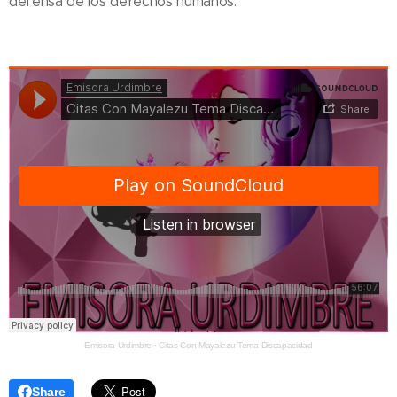
defensa de los derechos humanos.
Emisora Urdimbre
·
Citas Con Mayalezu Tema Discapacidad
Share