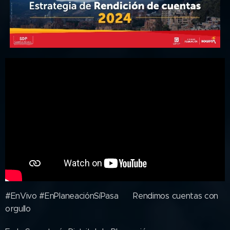
#EnVivo #EnPlaneaciónSíPasa🔴 Rendimos cuentas con
orgullo 💬