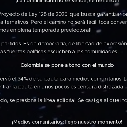
¡La
comunicación
no
se
vende,
se
defiende!
🗣️
royecto de Ley 128 de 2025, que busca garantizar pa
alternativos. Pero el camino no será fácil: toca conv
mos en plena temporada preelectoral!
partidos. Es de democracia, de libertad de expresión, 
as fuerzas políticas escuchen a las comunidades.
Colombia
se
pone
a tono
con
el
mundo
🌎
servó el 34 % de su pauta para medios comunitarios. 
entrar la pauta en unos pocos es censura disfrazada.
o, se presiona la línea editorial. Se castiga al que i
¡Medios
comunitarios:
llegó
nuestro
momento!
📢