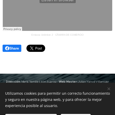
Emisora Urdimbre 2
·
CÁMARA DE COMERCIO
Share
Dirección:
Maria Yamile León Suarez
-
Web Master:
Julian Yamid Villamizar
León
(Jan) -
Edición y Producción:
Valeria Gonzalez
,
Joshua Villamizar
León
(RapKhemia)
Utilizamos cookies para permitir un correcto funcionamiento
Grabación y Masterización:
Emisora Urdimbre
&
Sky Heaven
y seguro en nuestra página web, y para ofrecer la mejor
Records
-
Pauta con nosotros: +57 312 4925885 -
Todos los derechos
experiencia posible al usuario.
reservados Emisora Urdimbre