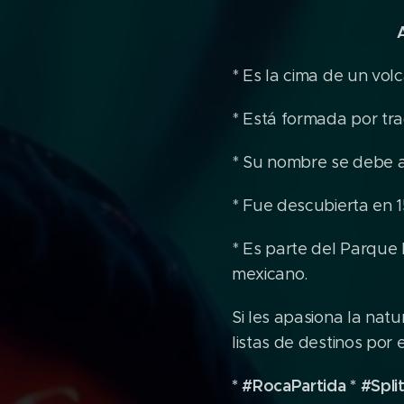
* Es la cima de un vol
* Está formada por tra
* Su nombre se debe a 
* Fue descubierta en 1
* Es parte del Parque 
mexicano.
Si les apasiona la nat
listas de destinos por 
* #RocaPartida * #Spli