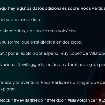
Aquí hay algunos datos adicionales sobre Roca Partida
cán submarino extinto.
quiandesitas, un tipo de roca volcánica.
su forma, que está dividida en dos picos.
542 por el explorador español Ruy López de Villalob
Nacional Revillagigedo, un área natural protegida po
uraleza y la aventura, Roca Partida es un lugar que 
explorar.
tRock * #Revillagigedo * #Mexico * #IslaVolcanica * 