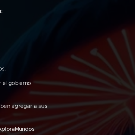
:
os.
r el gobierno
deben agregar a sus
#ExploraMundos