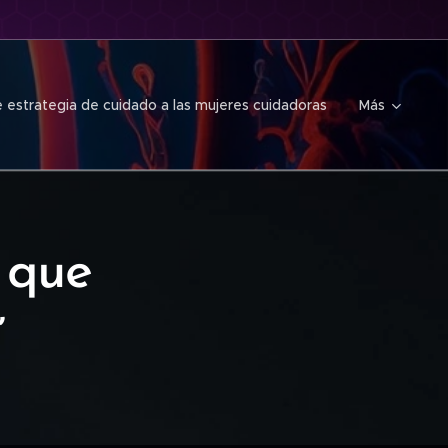
 estrategia de cuidado a las mujeres cuidadoras
Más
n que
”