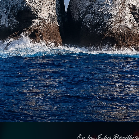
🇨​🇦​ ​🇵​🇦​🇷​🇹​​🇮​🇩​🇦​ ​ℰ𝓃 𝓁𝒶𝓈 ℐ𝓈𝓁𝒶𝓈 ℛℯ𝓋𝒾𝓁𝓁𝒶ℊ