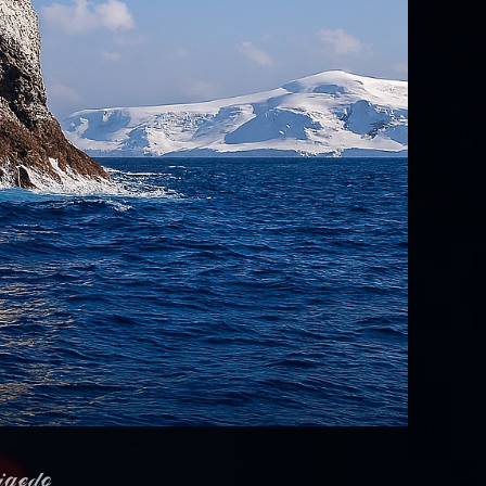
𝒾ℊℯ𝒹ℴ