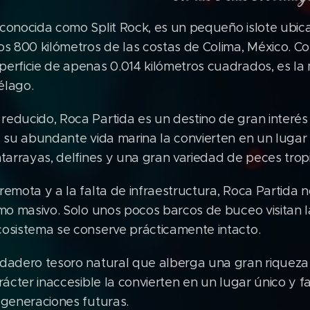
conocida como Split Rock, es un pequeño islote ubica
os 800 kilómetros de las costas de Colima, México. 
perficie de apenas 0.014 kilómetros cuadrados, es l
iélago.
reducido, Roca Partida es un destino de gran interés
y su abundante vida marina la convierten en un lugar
ntarrayas, delfines y una gran variedad de peces tropi
remota y a la falta de infraestructura, Roca Partida 
smo masivo. Solo unos pocos barcos de buceo visitan l
cosistema se conserve prácticamente intacto.
rdadero tesoro natural que alberga una gran riqueza 
arácter inaccesible la convierten en un lugar único y
 generaciones futuras.