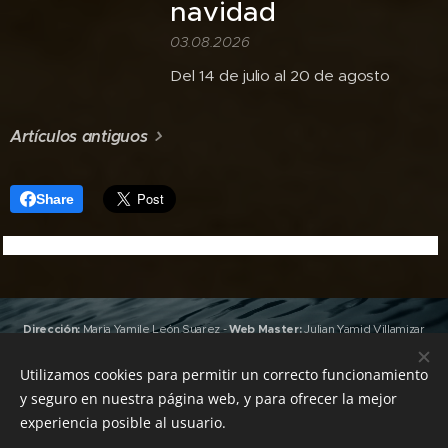
navidad
03.08.2026
Del 14 de julio al 20 de agosto
Artículos antiguos
Share
Dirección:
Maria Yamile León Suarez
-
Web Master:
Julian Yamid Villamizar
León
(Jan) -
Edición y Producción:
Valeria Gonzalez
,
Joshua Villamizar
León
(RapKhemia)
Utilizamos cookies para permitir un correcto funcionamiento
Grabación y Masterización:
Emisora Urdimbre
&
Sky Heaven
y seguro en nuestra página web, y para ofrecer la mejor
Records
-
Pauta con nosotros: +57 312 4925885 -
Todos los derechos
experiencia posible al usuario.
reservados Emisora Urdimbre