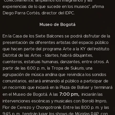
Colectivamente, ampliamos los imaginarios y las
experiencias de lo que sucede en los museos", afirma
Diego Parra Cortés, director del IDPC.
Museo de Bogotá
En la Casa de los Siete Balcones se podrá disfrutar de la
presentación de diferentes artistas del espacio público
que hacen parte del programa Arte a la KY del Instituto
Distrital de las Artes - Idartes, habrá dibujantes,
cuenteros, estatuas humanas, danzantes, entre otros. A
partir de las 6:00 p. m., la Tropa de Sukuris, una
agrupación de música andina que reivindica los sonidos
comunitarios, estará animando al público a participar de
un recorrido que iniciará en la Plaza de Bolívar y terminará
7:00 p
m,
en el Museo de Bogotá. A las
iniciarán las
intervenciones escénicas y musicales con Boroló Impro,
Flor de Cerezo y Chongotronik. Entre las 8:00 p. m. y las
9:45 p. m., tendrán lugar los shows de Múridas RAP, con