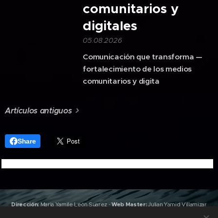
comunitarios y
digitales
05.08.2026
Comunicación que transforma —
fortalecimiento de los medios
comunitarios y digita
Artículos antiguos
Share
Dirección:
Maria Yamile León Suarez
-
Web Master:
Julian Yamid Villamizar
León
(Jan) -
Edición y Producción:
Valeria Gonzalez
,
Joshua Villamizar