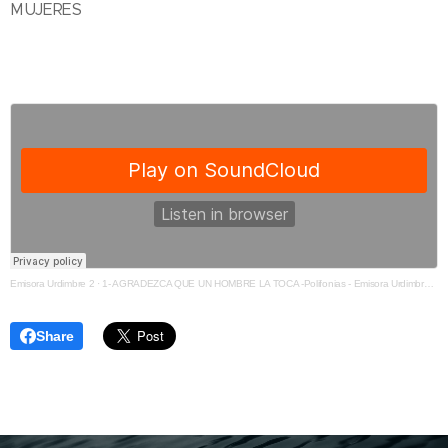
MUJERES
Emisora Urdimbre 2
·
1- AGRADEZCA QUE UN HOMBRE LA TOCA -Polifonias - Emisora Urdimbre Mezcla
Share