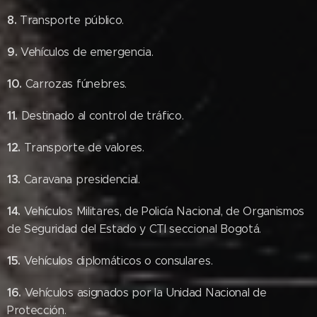
8.
Transporte público.
9.
Vehículos de emergencia.
10.
Carrozas fúnebres.
11.
Destinado al control de tráfico.
12.
Transporte de valores.
13.
Caravana presidencial.
14.
Vehículos Militares, de Policía Nacional, de Organismos
de Seguridad del Estado y CTI seccional Bogotá.
15.
Vehículos diplomáticos o consulares.
16.
Vehículos asignados por la Unidad Nacional de
Protección.