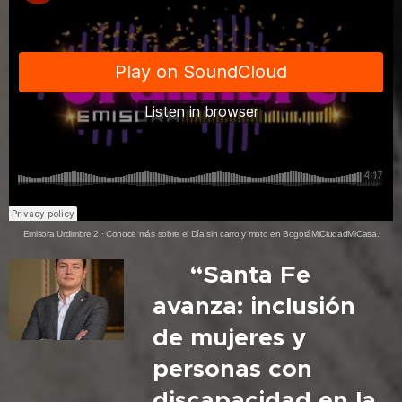
Emisora Urdimbre 2
·
Conoce más sobre el Día sin carro y moto en BogotáMiCiudadMiCasa.
🎙️ “Santa Fe
avanza: inclusión
de mujeres y
personas con
discapacidad en la