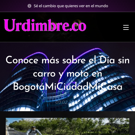
Sé el cambio que quieres ver en el mundo
Conoce más sobre el Día sin
carro y moto en
BogotáMiCiudadMiCasa
03.02.2025