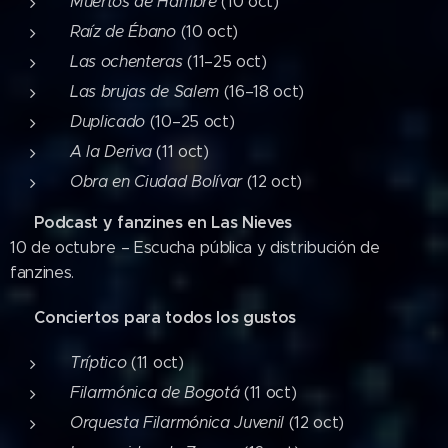
Muertos de Hambre
(10 oct)
Raíz de Ébano
(10 oct)
Las ochenteras
(11–25 oct)
Las brujas de Salem
(16–18 oct)
Duplicado
(10–25 oct)
A la Deriva
(11 oct)
Obra en Ciudad Bolívar
(12 oct)
Podcast y fanzines en Las Nieves
🎧
10 de octubre – Escucha pública y distribución de
fanzines.
Conciertos para todos los gustos
🎶
Tríptico
(11 oct)
Filarmónica de Bogotá
(11 oct)
Orquesta Filarmónica Juvenil
(12 oct)