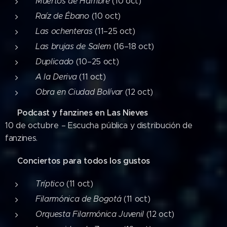
Muertos de Hambre
(10 oct)
Raíz de Ébano
(10 oct)
Las ochenteras
(11–25 oct)
Las brujas de Salem
(16–18 oct)
Duplicado
(10–25 oct)
A la Deriva
(11 oct)
Obra en Ciudad Bolívar
(12 oct)
Podcast y fanzines en Las Nieves
🎧
10 de octubre – Escucha pública y distribución de
fanzines.
Conciertos para todos los gustos
🎶
Tríptico
(11 oct)
Filarmónica de Bogotá
(11 oct)
Orquesta Filarmónica Juvenil
(12 oct)